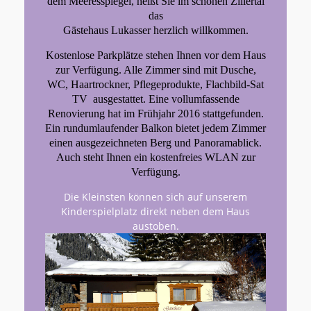
dem Meeresspiegel, heißt Sie im schönen Zillertal
das
Gästehaus Lukasser herzlich willkommen.
Kostenlose Parkplätze stehen Ihnen vor dem Haus
zur Verfügung. Alle Zimmer sind mit Dusche,
WC, Haartrockner, Pflegeprodukte, Flachbild-Sat
TV
ausgestattet. Eine vollumfassende
Renovierung hat im Frühjahr 2016 stattgefunden.
Ein rundumlaufender Balkon bietet jedem Zimmer
einen ausgezeichneten Berg und Panoramablick.
Auch steht Ihnen ein kostenfreies WLAN zur
Verfügung.
Die Kleinsten können sich auf unserem
Kinderspielplatz direkt neben dem Haus
austoben.